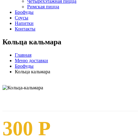
Четырёхэтажная пицца
Римская пицца
Брофуды
Соусы
Напитки
Контакты
Кольца кальмара
Главная
Меню доставки
Брофуды
Кольца кальмара
300
Р