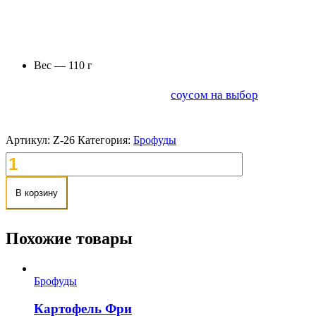
Кальмар в панировке, обжаренный во фритюре — отличная з
Вес — 110 г
Рекомендуем дополнить блюдо
соусом на выбор
.
Артикул:
Z-26
Категория:
Брофуды
В корзину
Похожие товары
Брофуды
Картофель Фри