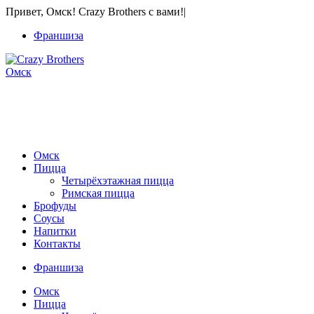
Привет, Омск! Crazy Brothers с вами!
|
Франшиза
Омск
+7 904 823-01-01
Звонки, WhatsApp и Viber
Омск
Пицца
Четырёхэтажная пицца
Римская пицца
Брофуды
Соусы
Напитки
Контакты
Франшиза
Омск
Пицца